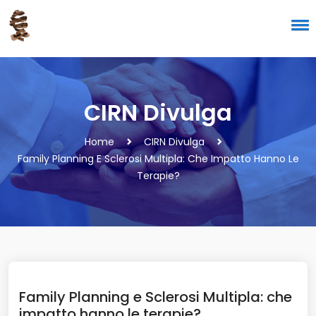
CIRN Divulga
Home
CIRN Divulga
Family Planning E Sclerosi Multipla: Che Impatto Hanno Le
Terapie?
Family Planning e Sclerosi Multipla: che
impatto hanno le terapie?